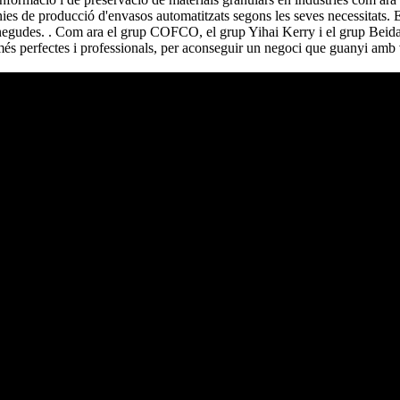
ínies de producció d'envasos automatitzats segons les seves necessitats. El
onegudes. . Com ara el grup COFCO, el grup Yihai Kerry i el grup Beidah
 més perfectes i professionals, per aconseguir un negoci que guanyi amb 