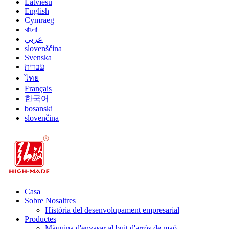
Latviešu
English
Cymraeg
বাংলা
عربي
slovenščina
Svenska
עברית
ไทย
Français
한국어
bosanski
slovenčina
Casa
Sobre Nosaltres
Història del desenvolupament empresarial
Productes
Màquina d'envasar al buit d'arròs de maó