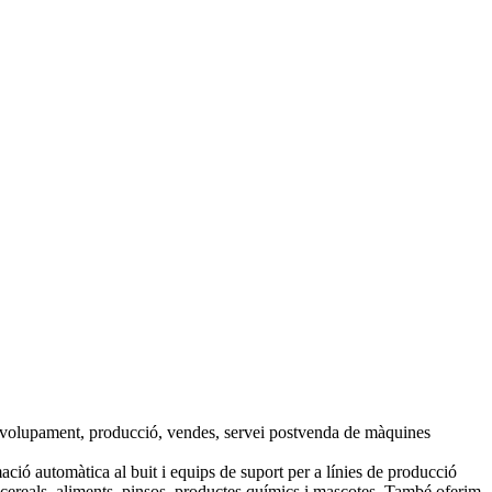
envolupament, producció, vendes, servei postvenda de màquines
ció automàtica al buit i equips de suport per a línies de producció
a cereals, aliments, pinsos, productes químics i mascotes. També oferim