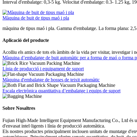
Interval d'embalatge: 0,3-5 kg. Velocitat d'embalatge: 0.3- 1.25 kg, 
Màquina de buit de tipus maó i pla
màquina de tipus maó i pla. Gamma d'embalatge. La forma plana: 2,5
Aplicació del producte
Acolliu els amics de tots els àmbits de la vida per visitar, investigar i 
Màquina d’embalatge de buit automàtic per a forma de maó o forma p
Línia de producció i equipament de suport
Màquina d'embalatge de bosses de teixit automàtic
Escala electrònica quantitativa d’embalatge i equips de suport
Sobre Nosaltres
Fujian High-Made Intelligent Equipment Manufacturing Co., Ltd és un
d'envasat intel·ligents i línia de producció automàtica.
Els nostres productes principalment inclouen unitats de muntatge d'env
automàtiques. Principalment oferim serveis quantitatius, de buit, de c