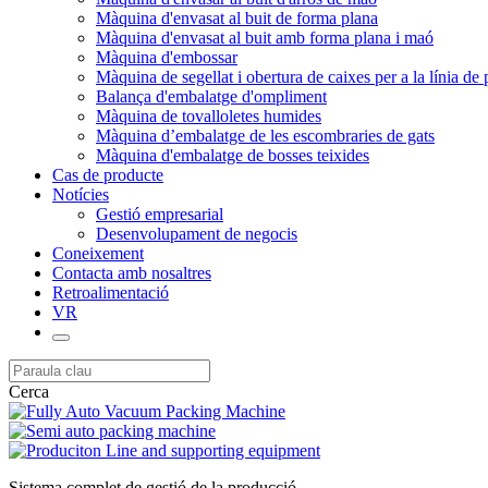
Màquina d'envasat al buit de forma plana
Màquina d'envasat al buit amb forma plana i maó
Màquina d'embossar
Màquina de segellat i obertura de caixes per a la línia de
Balança d'embalatge d'ompliment
Màquina de tovalloletes humides
Màquina d’embalatge de les escombraries de gats
Màquina d'embalatge de bosses teixides
Cas de producte
Notícies
Gestió empresarial
Desenvolupament de negocis
Coneixement
Contacta amb nosaltres
Retroalimentació
VR
Cerca
Sistema complet de gestió de la producció