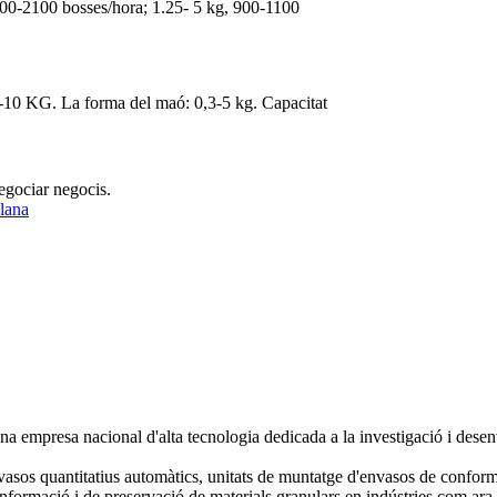
1900-2100 bosses/hora; 1.25- 5 kg, 900-1100
-10 KG. La forma del maó: 0,3-5 kg. Capacitat
negociar negocis.
lana
a empresa nacional d'alta tecnologia dedicada a la investigació i des
asos quantitatius automàtics, unitats de muntatge d'envasos de conforma
onformació i de preservació de materials granulars en indústries com ar