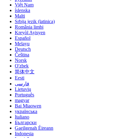
Việt Nam
íslenska
Malti
Srbija jezik (latinica)
România limbi
Kreyòl Ayisyen
Español
Melayu
Deutsch
Čeština
Norsk
O'zbek
简体中文
Eesti
فارسی
Lietuvių
Português
magyar
Bai Miaowen
українська
Italiano
Български
Gaeilgenah Éireann
Indonesia