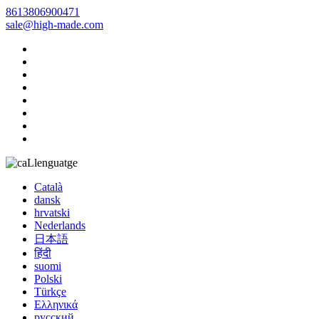
8613806900471
sale@high-made.com
Llenguatge
Català
dansk
hrvatski
Nederlands
日本語
हिंदी
suomi
Polski
Türkçe
Ελληνικά
русский